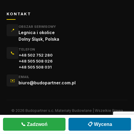
KONTAKT
OBSZAR SERWISOWY
📍
Legnica i okolice
Dolny Śląsk, Polska
TELEFON
📞
+48 502 752 280
+48 505 508 026
+48 505 508 031
EMAIL
✉️
biuro@budopartner.com.pl
© 2026 Budopartner s.c. Materiały Budowlane | Wszelkie Prawa
Zastrzeżone.
Zaprojektowano dla doskonałości w Legnicy
📞 Zadzwoń
📋 Wycena