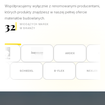
Współpracujemy wyłącznie z renomowanymi producentami,
których produkty znajdziesz w naszej pełnej ofercie
materiałów budowlanych.
32
WIODĄCYCH MAREK
W BRANŻY
ARDEX
CEMIX
O
SCHIEDEL
B-FLEX
NEXLER