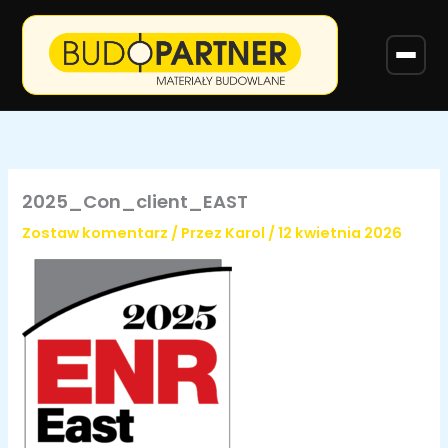
Przejdź
do
treści
2025_Con_client_EAST
Zostaw komentarz
/ Przez
Karol
/
12 kwietnia 2026