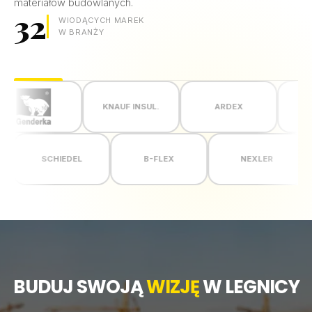
materiałów budowlanych.
32
WIODĄCYCH MAREK
W BRANŻY
KNAUF INSUL.
ARDEX
CE
SCHIEDEL
B-FLEX
NEXLER
BUDUJ SWOJĄ
WIZJĘ
W LEGNICY